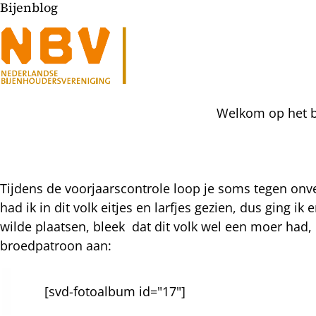
Bijenblog
Welkom op het bi
Tijdens de voorjaarscontrole loop je soms tegen on
had ik in dit volk eitjes en larfjes gezien, dus ging 
l
wilde plaatsen, bleek dat dit volk wel een moer had,
hatsapp
broedpatroon aan:
mail
icht
acebook
nkedIn
[svd-fotoalbum id="17"]