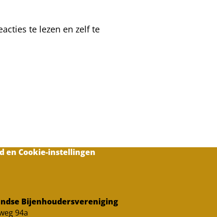
cties te lezen en zelf te
d en Cookie-instellingen
ndse Bijenhoudersvereniging
sweg 94a