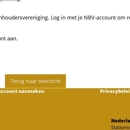
nhoudersvereniging. Log in met je NBV-account om rea
unt aan.
Terug naar overzicht
account aanmaken
Privacybelei
Nederla
Station