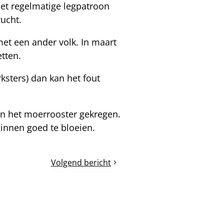
het regelmatige legpatroon
ucht.
et een ander volk. In maart
tten.
ksters) dan kan het fout
en het moerrooster gekregen.
innen goed te bloeien.
Volgend bericht
2e
voorjaarscontrole
spaarkast