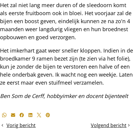
Het zal niet lang meer duren of de sleedoorn komt
als eerste fruitboom ook in bloei. Het voorjaar zal de
bijen een boost geven, eindelijk kunnen ze na zo'n 4
maanden weer langdurig vliegen en hun broednest
opbouwen en goed verzorgen.
Het imkerhart gaat weer sneller kloppen. Indien in de
broedkamer 9 ramen bezet zijn (te zien via het folie),
kun je zonder de bijen te verstoren een halve of een
hele onderbak geven. Ik wacht nog een weekje. Laten
ze eerst maar even stuifmeel verzamelen.
Ben Som de Cerff, hobbyimker en docent bijenteelt
Deel
Whatsapp
E-mail
Facebook
LinkedIn
X
Pinterest
dit
Vorig bericht
Volgend bericht
Uitwintering
Vluchtige
bericht