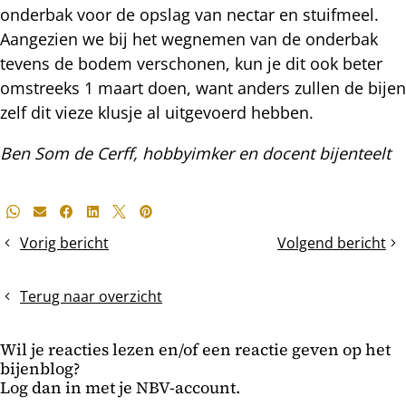
onderbak voor de opslag van nectar en stuifmeel.
Aangezien we bij het wegnemen van de onderbak
tevens de bodem verschonen, kun je dit ook beter
omstreeks 1 maart doen, want anders zullen de bijen
zelf dit vieze klusje al uitgevoerd hebben.
Ben Som de Cerff, hobbyimker en docent bijenteelt
Deel
Whatsapp
E-mail
Facebook
LinkedIn
X
Pinterest
dit
Vorig bericht
Volgend bericht
Reinigingsvlucht
het
bericht
voorjaar
verjaagt
Terug naar overzicht
de
winter
Wil je reacties lezen en/of een reactie geven op het
bijenblog?
Log dan in met je NBV-account.