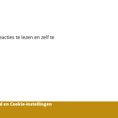
over
korte
afstand?
cties te lezen en zelf te
d en Cookie-instellingen