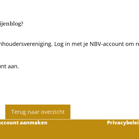
bijenblog?
nhoudersvereniging. Log in met je NBV-account om rea
unt aan.
Terug naar overzicht
account aanmaken
Privacybelei