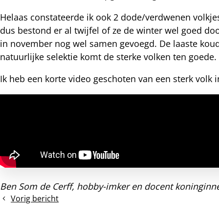
nterest
Helaas constateerde ik ook 2 dode/verdwenen volkjes 
dus bestond er al twijfel of ze de winter wel goed d
in november nog wel samen gevoegd. De laaste koude 
natuurlijke selektie komt de sterke volken ten goede.
Ik heb een korte video geschoten van een sterk volk in
Ben Som de Cerff, hobby-imker en docent koninginne
Vorig bericht
Bodem
en