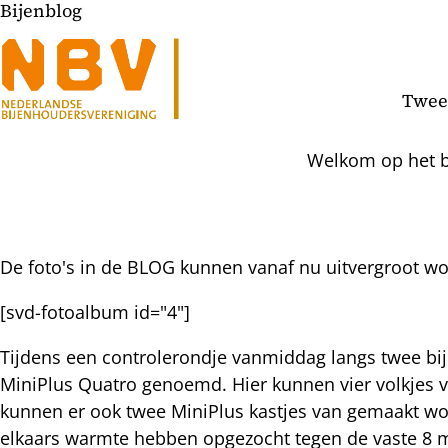
Bijenblog
Twee
Welkom op het bi
De foto's in de BLOG kunnen vanaf nu uitvergroot wor
l
[svd-fotoalbum id="4"]
hatsapp
mail
icht
Tijdens een controlerondje vanmiddag langs twee bi
acebook
MiniPlus Quatro genoemd. Hier kunnen vier volkjes 
nkedIn
kunnen er ook twee MiniPlus kastjes van gemaakt wor
elkaars warmte hebben opgezocht tegen de vaste 8