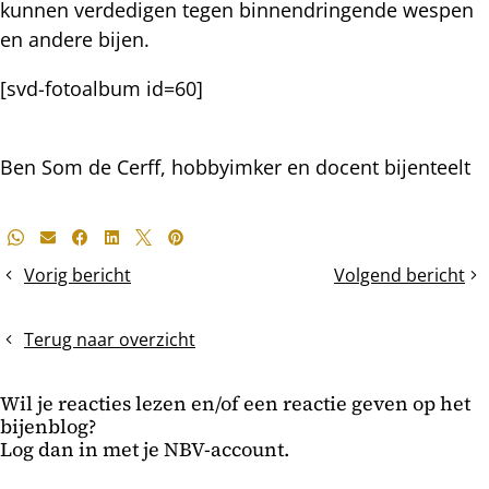
kunnen verdedigen tegen binnendringende wespen
en andere bijen.
[svd-fotoalbum id=60]
Ben Som de Cerff, hobbyimker en docent bijenteelt
Deel
Whatsapp
E-mail
Facebook
LinkedIn
X
Pinterest
dit
Vorig bericht
Volgend bericht
schoonmaak
De
bericht
op
gedwongen
2
mijtenval
Terug naar overzicht
december
Wil je reacties lezen en/of een reactie geven op het
bijenblog?
Log dan in met je NBV-account.