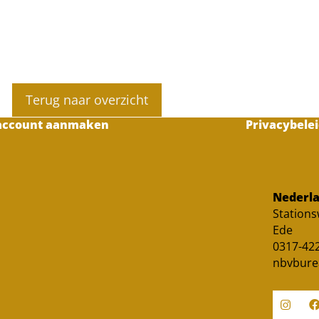
Terug naar overzicht
account aanmaken
Privacybelei
Nederla
Station
Ede
0317-422
nbvbure