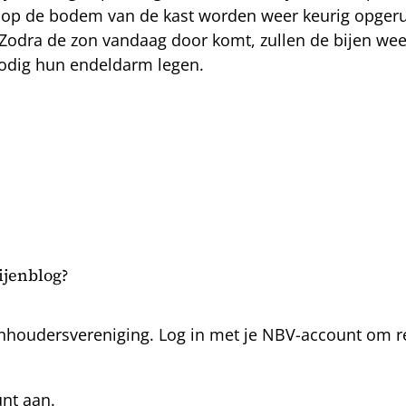
n op de bodem van de kast worden weer keurig opger
k. Zodra de zon vandaag door komt, zullen de bijen w
onodig hun endeldarm legen.
bijenblog?
nhoudersvereniging. Log in met je NBV-account om rea
unt aan.