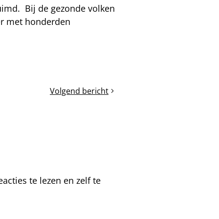
uimd. Bij de gezonde volken
eer met honderden
Volgend bericht
Mijten
en
straatjes
tellen
cties te lezen en zelf te