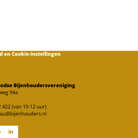
d en Cookie-instellingen
ndse Bijenhoudersvereniging
sweg 94a
 422 (van 10-12 uur)
au@bijenhouders.nl