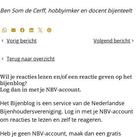
Ben Som de Cerff, hobbyimker en docent bijenteelt
Deel
Whatsapp
E-mail
Facebook
LinkedIn
X
Pinterest
dit
Vorig bericht
Volgend bericht
Meebewegen
Eind
bericht
met
november
de
oxalen?
Terug naar overzicht
temperatuur
Wil je reacties lezen en/of een reactie geven op het
bijenblog?
Log dan in met je NBV-account.
Het Bijenblog is een service van de Nederlandse
Bijenhoudersvereniging. Log in met je NBV-account
om reacties te lezen en zelf te reageren.
Heb je geen NBV-account, maak dan een gratis