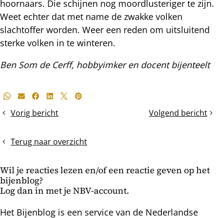
hoornaars. Die schijnen nog moordlusteriger te zijn.
Weet echter dat met name de zwakke volken
slachtoffer worden. Weer een reden om uitsluitend
sterke volken in te winteren.
Ben Som de Cerff, hobbyimker en docent bijenteelt
Deel
Whatsapp
E-mail
Facebook
LinkedIn
X
Pinterest
dit
Vorig bericht
Volgend bericht
Waarom
Het
bericht
breken
broednest
TBH-
krimpt
Terug naar overzicht
raten?
Wil je reacties lezen en/of een reactie geven op het
bijenblog?
Log dan in met je NBV-account.
Het Bijenblog is een service van de Nederlandse