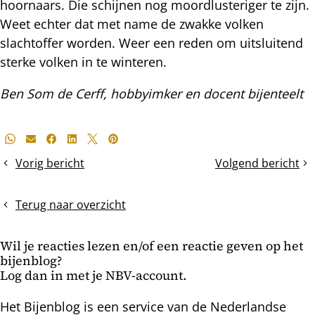
hoornaars. Die schijnen nog moordlusteriger te zijn.
Weet echter dat met name de zwakke volken
slachtoffer worden. Weer een reden om uitsluitend
sterke volken in te winteren.
Ben Som de Cerff, hobbyimker en docent bijenteelt
Deel
Whatsapp
E-mail
Facebook
LinkedIn
X
Pinterest
dit
Vorig bericht
Volgend bericht
Waarom
Het
bericht
breken
broednest
TBH-
krimpt
Terug naar overzicht
raten?
Wil je reacties lezen en/of een reactie geven op het
bijenblog?
Log dan in met je NBV-account.
Het Bijenblog is een service van de Nederlandse