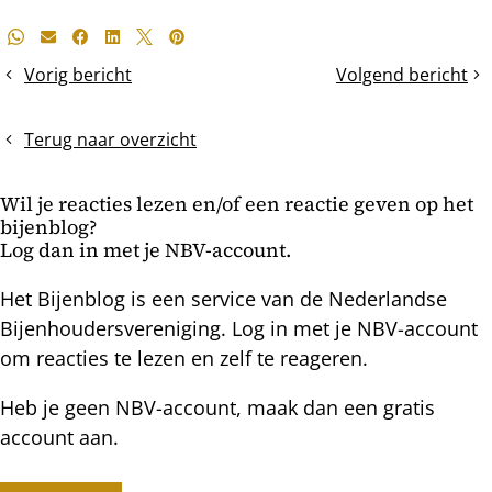
Deel
Whatsapp
E-mail
Facebook
LinkedIn
X
Pinterest
dit
Vorig bericht
Volgend bericht
check
het
bericht
op
DWV-
wintervoorraad
virus
Terug naar overzicht
dadant
kast
Wil je reacties lezen en/of een reactie geven op het
bijenblog?
Log dan in met je NBV-account.
Het Bijenblog is een service van de Nederlandse
Bijenhoudersvereniging. Log in met je NBV-account
om reacties te lezen en zelf te reageren.
Heb je geen NBV-account, maak dan een gratis
account aan.