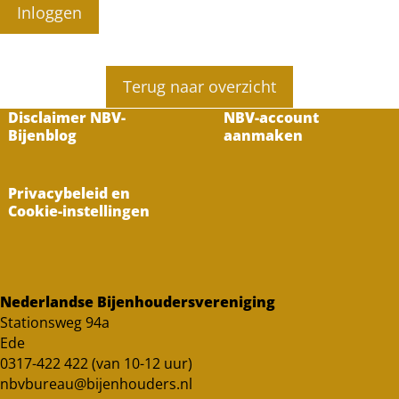
Inloggen
Terug naar overzicht
Disclaimer NBV-
NBV-account
Bijenblog
aanmaken
Privacybeleid en
Cookie-instellingen
Nederlandse Bijenhoudersvereniging
Stationsweg 94a
Ede
0317-422 422 (van 10-12 uur)
nbvbureau@bijenhouders.nl