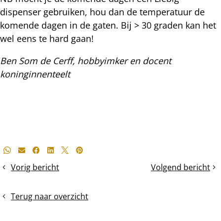
dispenser gebruiken, hou dan de temperatuur de
komende dagen in de gaten. Bij > 30 graden kan het
wel eens te hard gaan!
Ben Som de Cerff, hobbyimker en docent
koninginnenteelt
Deel
Whatsapp
E-mail
Facebook
LinkedIn
X
Pinterest
dit
Vorig bericht
Volgend bericht
De
De
bericht
mijtenval
Heidedracht
in
Terug naar overzicht
2016