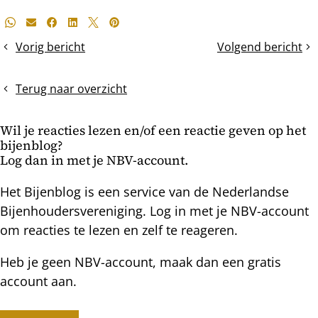
Deel
Whatsapp
E-mail
Facebook
LinkedIn
X
Pinterest
dit
Vorig bericht
Volgend bericht
De
Bloeiende
bericht
lakmoesproef
tuinplanten
Terug naar overzicht
Wil je reacties lezen en/of een reactie geven op het
bijenblog?
Log dan in met je NBV-account.
Het Bijenblog is een service van de Nederlandse
Bijenhoudersvereniging. Log in met je NBV-account
om reacties te lezen en zelf te reageren.
Heb je geen NBV-account, maak dan een gratis
account aan.