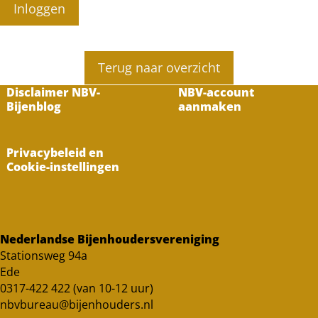
Inloggen
Terug naar overzicht
Disclaimer NBV-
NBV-account
Bijenblog
aanmaken
Privacybeleid en
Cookie-instellingen
Nederlandse Bijenhoudersvereniging
Stationsweg 94a
Ede
0317-422 422 (van 10-12 uur)
nbvbureau@bijenhouders.nl