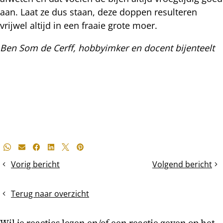
aan. Laat ze dus staan, deze doppen resulteren
vrijwel altijd in een fraaie grote moer.
Ben Som de Cerff, hobbyimker en docent bijenteelt
Deel
Whatsapp
E-mail
Facebook
LinkedIn
X
Pinterest
dit
Vorig bericht
Volgend bericht
Een
Bouwdrift
bericht
TBH
zomercontrole
Terug naar overzicht
Wil je reacties lezen en/of een reactie geven op het