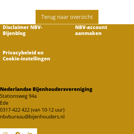
Terug naar overzicht
Disclaimer NBV-
NBV-account
Bijenblog
aanmaken
Privacybeleid en
Cookie-instellingen
Nederlandse Bijenhoudersvereniging
Stationsweg 94a
Ede
0317-422 422 (van 10-12 uur)
nbvbureau@bijenhouders.nl