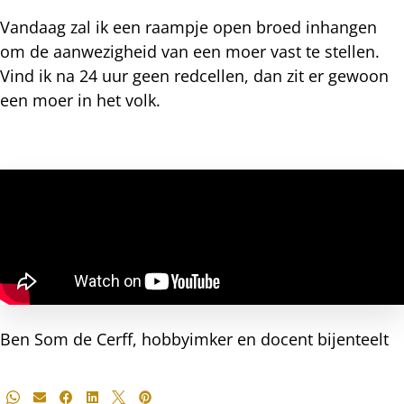
Vandaag zal ik een raampje open broed inhangen
om de aanwezigheid van een moer vast te stellen.
Vind ik na 24 uur geen redcellen, dan zit er gewoon
een moer in het volk.
Ben Som de Cerff, hobbyimker en docent bijenteelt
Deel
Whatsapp
E-mail
Facebook
LinkedIn
X
Pinterest