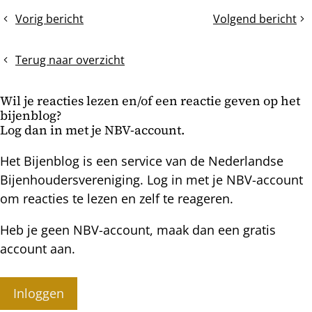
dit
Vorig bericht
Volgend bericht
Omgekeerde
Een
bericht
raatbouw
TBH
zomercontrole
Terug naar overzicht
Wil je reacties lezen en/of een reactie geven op het
bijenblog?
Log dan in met je NBV-account.
Het Bijenblog is een service van de Nederlandse
Bijenhoudersvereniging. Log in met je NBV-account
om reacties te lezen en zelf te reageren.
Heb je geen NBV-account, maak dan een gratis
account aan.
Inloggen