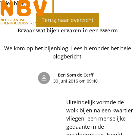
Bijenblog
Ope
Terug naar overzicht
men
Ervaar wat bijen ervaren in een zwerm
Welkom op het bijenblog. Lees hieronder het hele
blogbericht.
Ben Som de Cerff
30 juni 2016 om 09:40
Uitei
ndelijk vormde de
wolk bijen na een kwartier
vliegen een menselijke
gedaante in de
meidoornhaag. Hoofd,