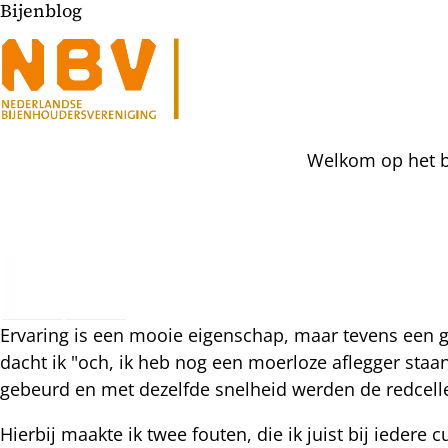
Bijenblog
Welkom op het bi
l
hatsapp
Ervaring is een mooie eigenschap, maar tevens een gr
mail
icht
dacht ik "och, ik heb nog een moerloze aflegger staan,
acebook
gebeurd en met dezelfde snelheid werden de redcel
nkedIn
Hierbij maakte ik twee fouten, die ik juist bij iedere