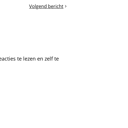
Volgend bericht
De
zomerzonnewende
cties te lezen en zelf te