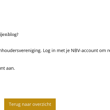
bijenblog?
nhoudersvereniging. Log in met je NBV-account om rea
unt aan.
Terug naar overzicht