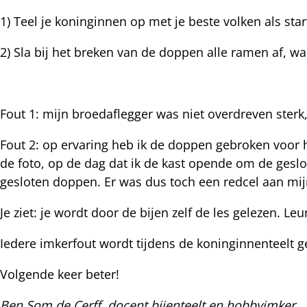
nterest
1) Teel je koninginnen op met je beste volken als star
2) Sla bij het breken van de doppen alle ramen af, wa
Fout 1: mijn broedaflegger was niet overdreven sterk,
Fout 2: op ervaring heb ik de doppen gebroken voor he
de foto, op de dag dat ik de kast opende om de geslo
gesloten doppen. Er was dus toch een redcel aan mi
Je ziet: je wordt door de bijen zelf de les gelezen. Leu
Iedere imkerfout wordt tijdens de koninginnenteelt ge
Volgende keer beter!
Ben Som de Cerff, docent bijenteelt en hobbyimker