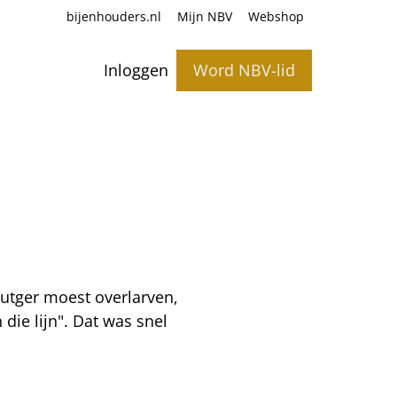
bijenhouders.nl
Mijn NBV
Webshop
Inloggen
Word NBV-lid
Rutger moest overlarven,
die lijn". Dat was snel