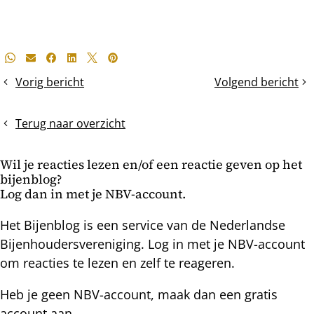
Deel
Whatsapp
E-mail
Facebook
LinkedIn
X
Pinterest
dit
Vorig bericht
Volgend bericht
Dansende
De
bericht
bijen
pintest
op
en
Terug naar overzicht
een
hygiene
zwerm
Wil je reacties lezen en/of een reactie geven op het
bijenblog?
Log dan in met je NBV-account.
Het Bijenblog is een service van de Nederlandse
Bijenhoudersvereniging. Log in met je NBV-account
om reacties te lezen en zelf te reageren.
Heb je geen NBV-account, maak dan een gratis
account aan.