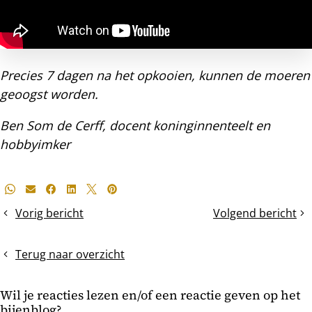
Precies 7 dagen na het opkooien, kunnen de moeren
geoogst worden.
Ben Som de Cerff, docent koninginnenteelt en
hobbyimker
Deel
Whatsapp
E-mail
Facebook
LinkedIn
X
Pinterest
dit
Vorig bericht
Volgend bericht
De
Het
bericht
bijen
maken
shuffle?
van
Terug naar overzicht
wasdoppen
Wil je reacties lezen en/of een reactie geven op het
bijenblog?