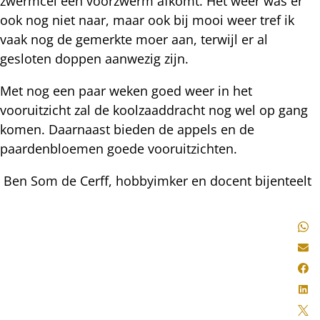
zwermcel een voorzwerm afkomt. Het weer was er
ook nog niet naar, maar ook bij mooi weer tref ik
vaak nog de gemerkte moer aan, terwijl er al
gesloten doppen aanwezig zijn.
Met nog een paar weken goed weer in het
vooruitzicht zal de koolzaaddracht nog wel op gang
komen. Daarnaast bieden de appels en de
paardenbloemen goede vooruitzichten.
Ben Som de Cerff, hobbyimker en docent bijenteelt
Deel
Wh
dit
E-m
bericht
Fa
Lin
X