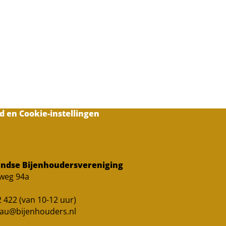
d en Cookie-instellingen
ndse Bijenhoudersvereniging
sweg 94a
 422 (van 10-12 uur)
au@bijenhouders.nl