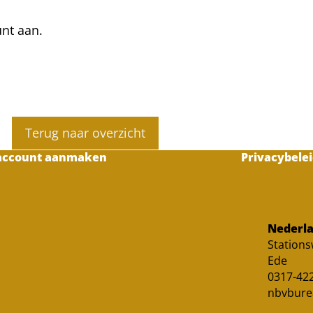
unt aan.
Terug naar overzicht
account aanmaken
Privacybelei
Nederla
Station
Ede
0317-422
nbvbure