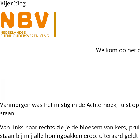
Bijenblog
Welkom op het bi
l
hatsapp
Vanmorgen was het mistig in de Achterhoek, juist op
mail
icht
staan.
acebook
Van links naar rechts zie je de bloesem van kers, 
nkedIn
staan bij mij alle honingbakken erop, uiteraard geld