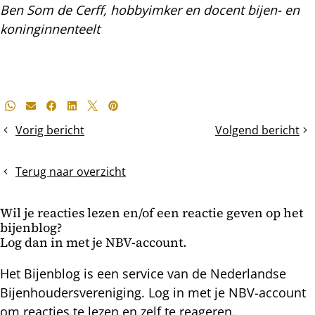
Ben Som de Cerff, hobbyimker en docent bijen- en
koninginnenteelt
Deel
Whatsapp
E-mail
Facebook
LinkedIn
X
Pinterest
dit
Vorig bericht
Volgend bericht
Nog
Wormkruidbij
bericht
steeds
stuifmeel
Terug naar overzicht
Wil je reacties lezen en/of een reactie geven op het
bijenblog?
Log dan in met je NBV-account.
Het Bijenblog is een service van de Nederlandse
Bijenhoudersvereniging. Log in met je NBV-account
om reacties te lezen en zelf te reageren.