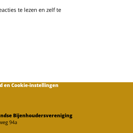
cties te lezen en zelf te
d en Cookie-instellingen
ndse Bijenhoudersvereniging
sweg 94a