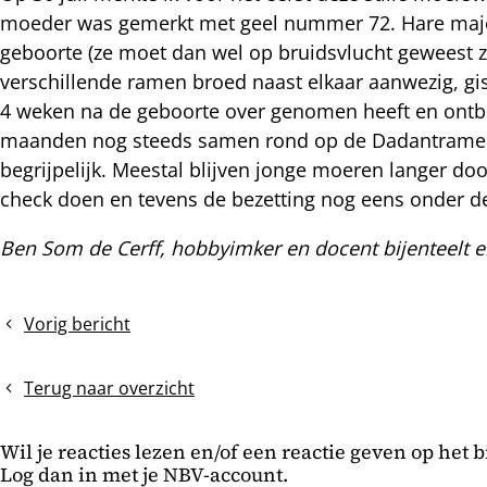
nterest
moeder was gemerkt met geel nummer 72. Hare majeste
geboorte (ze moet dan wel op bruidsvlucht geweest z
verschillende ramen broed naast elkaar aanwezig, gis
4 weken na de geboorte over genomen heeft en ontbre
maanden nog steeds samen rond op de Dadantramen. 
begrijpelijk. Meestal blijven jonge moeren langer do
check doen en tevens de bezetting nog eens onder d
Ben Som de Cerff, hobbyimker en docent bijenteelt e
Vorig bericht
De
herfstaster
Terug naar overzicht
Wil je reacties lezen en/of een reactie geven op het 
Log dan in met je NBV-account.