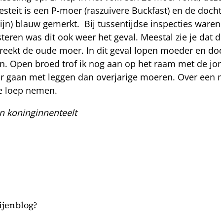
it is een P-moer (raszuivere Buckfast) en de dochte
ijn) blauw gemerkt. Bij tussentijdse inspecties ware
teren was dit ook weer het geval. Meestal zie je dat 
ekt de oude moer. In dit geval lopen moeder en doch
Open broed trof ik nog aan op het raam met de jon
or gaan met leggen dan overjarige moeren. Over een m
e loep nemen.
n koninginnenteelt
bijenblog?