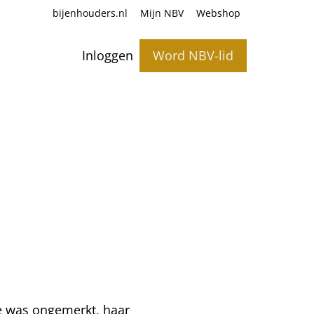
bijenhouders.nl
Mijn NBV
Webshop
Inloggen
Word NBV-lid
eze was ongemerkt, haar