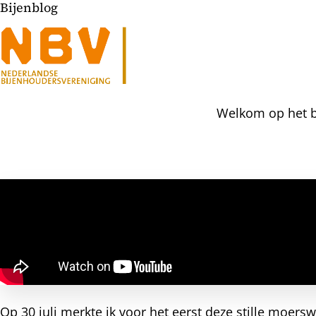
Bijenblog
Welkom op het bi
l
hatsapp
mail
icht
acebook
nkedIn
Op 30 juli merkte ik voor het eerst deze stille moers