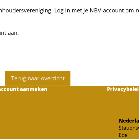
nhoudersvereniging. Log in met je NBV-account om rea
unt aan.
Terug naar overzicht
account aanmaken
Privacybelei
Nederla
Station
Ede