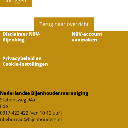
Inloggen
Terug naar overzicht
Disclaimer NBV-
NBV-account
Bijenblog
aanmaken
Privacybeleid en
Cookie-instellingen
Nederlandse Bijenhoudersvereniging
Stationsweg 94a
Ede
0317-422 422 (van 10-12 uur)
nbvbureau@bijenhouders.nl