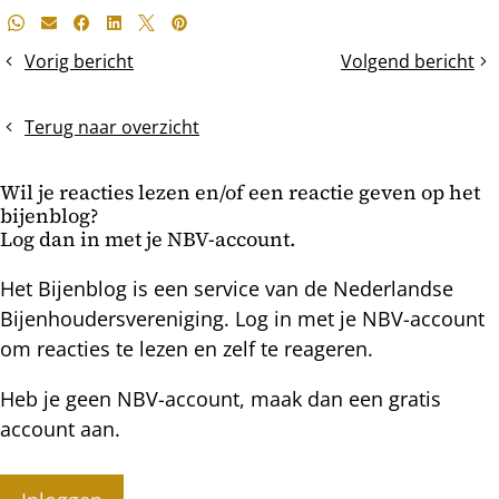
Deel
Whatsapp
E-mail
Facebook
LinkedIn
X
Pinterest
dit
Vorig bericht
Volgend bericht
Onvoltooide
A(pis)quarium
bericht
opvolging
Terug naar overzicht
Wil je reacties lezen en/of een reactie geven op het
bijenblog?
Log dan in met je NBV-account.
Het Bijenblog is een service van de Nederlandse
Bijenhoudersvereniging. Log in met je NBV-account
om reacties te lezen en zelf te reageren.
Heb je geen NBV-account, maak dan een gratis
account aan.