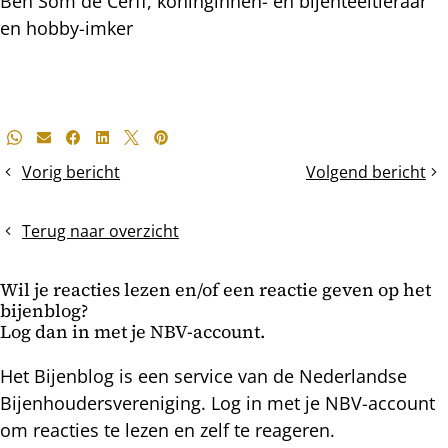
Ben Som de Cerff, koninginnen- en bijenteeltleraar
en hobby-imker
Deel
Whatsapp
E-mail
Facebook
LinkedIn
X
Pinterest
dit
Vorig bericht
Volgend bericht
zomeroogst
Struikheide
bericht
binnen?
Terug naar overzicht
Wil je reacties lezen en/of een reactie geven op het
bijenblog?
Log dan in met je NBV-account.
Het Bijenblog is een service van de Nederlandse
Bijenhoudersvereniging. Log in met je NBV-account
om reacties te lezen en zelf te reageren.