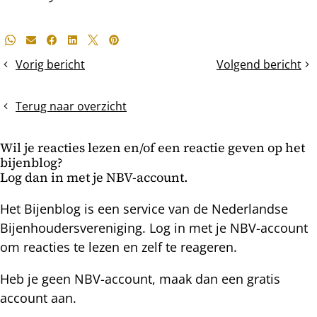
Deel
Whatsapp
E-mail
Facebook
LinkedIn
X
Pinterest
dit
Vorig bericht
Volgend bericht
De
Stille
bericht
grote
moerwisseling
lisdodde
Terug naar overzicht
Wil je reacties lezen en/of een reactie geven op het
bijenblog?
Log dan in met je NBV-account.
Het Bijenblog is een service van de Nederlandse
Bijenhoudersvereniging. Log in met je NBV-account
om reacties te lezen en zelf te reageren.
Heb je geen NBV-account, maak dan een gratis
account aan.