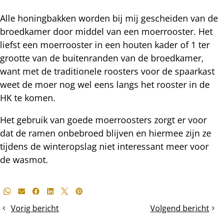
Alle honingbakken worden bij mij gescheiden van de
broedkamer door middel van een moerrooster. Het
liefst een moerrooster in een houten kader of 1 ter
grootte van de buitenranden van de broedkamer,
want met de traditionele roosters voor de spaarkast
weet de moer nog wel eens langs het rooster in de
HK te komen.
Het gebruik van goede moerroosters zorgt er voor
dat de ramen onbebroed blijven en hiermee zijn ze
tijdens de winteropslag niet interessant meer voor
de wasmot.
Deel
Whatsapp
E-mail
Facebook
LinkedIn
X
Pinterest
dit
Vorig bericht
Volgend bericht
Het
Een
bericht