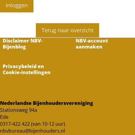
Inloggen
Terug naar overzicht
Disclaimer NBV-
NBV-account
Bijenblog
aanmaken
Privacybeleid en
Cookie-instellingen
Nederlandse Bijenhoudersvereniging
Stationsweg 94a
Ede
0317-422 422 (van 10-12 uur)
nbvbureau@bijenhouders.nl