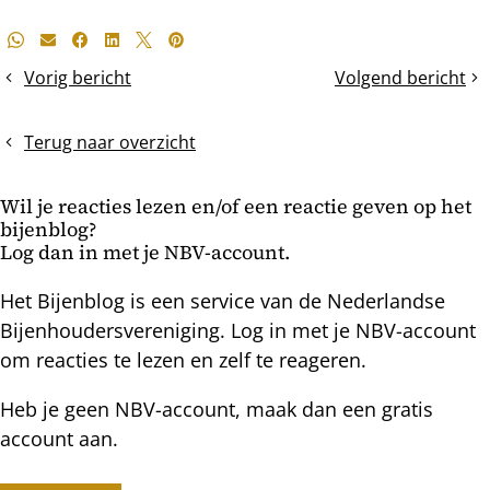
Deel
Whatsapp
E-mail
Facebook
LinkedIn
X
Pinterest
dit
Vorig bericht
Volgend bericht
De
Het
bericht
aardhommel
sluitraam
Terug naar overzicht
Wil je reacties lezen en/of een reactie geven op het
bijenblog?
Log dan in met je NBV-account.
Het Bijenblog is een service van de Nederlandse
Bijenhoudersvereniging. Log in met je NBV-account
om reacties te lezen en zelf te reageren.
Heb je geen NBV-account, maak dan een gratis
account aan.