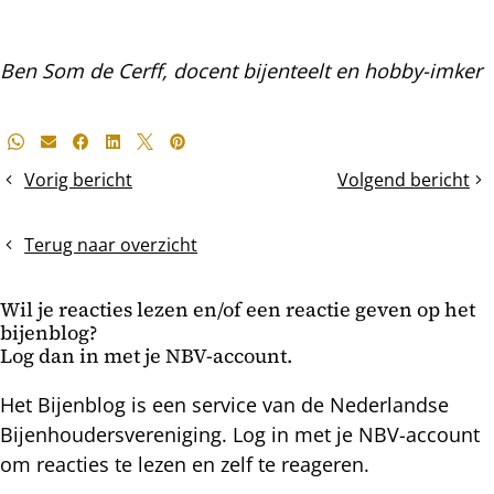
Ben Som de Cerff, docent bijenteelt en hobby-imker
Deel
Whatsapp
E-mail
Facebook
LinkedIn
X
Pinterest
dit
Vorig bericht
Volgend bericht
Het
Moer
bericht
bouwraam
of
werkster?
Terug naar overzicht
Wil je reacties lezen en/of een reactie geven op het
bijenblog?
Log dan in met je NBV-account.
Het Bijenblog is een service van de Nederlandse
Bijenhoudersvereniging. Log in met je NBV-account
om reacties te lezen en zelf te reageren.