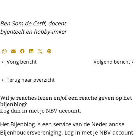
Ben Som de Cerff, docent
bijenteelt en hobby-imker
Deel
Whatsapp
E-mail
Facebook
LinkedIn
X
Pinterest
dit
Vorig bericht
Volgend bericht
Het
Het
bericht
zwermen
bouwraam
beeindigen?
Terug naar overzicht
Wil je reacties lezen en/of een reactie geven op het
bijenblog?
Log dan in met je NBV-account.
Het Bijenblog is een service van de Nederlandse
Bijenhoudersvereniging. Log in met je NBV-account