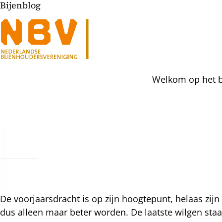
Bijenblog
Welkom op het bi
l
hatsapp
mail
icht
acebook
De voorjaarsdracht is op zijn hoogtepunt, helaas z
nkedIn
dus alleen maar beter worden. De laatste wilgen staa