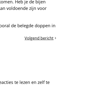
 komen. Heb je de bijen
kan voldoende zijn voor
ooral de belegde doppen in
Volgend bericht
Koolzaad
langs
de
weg
cties te lezen en zelf te