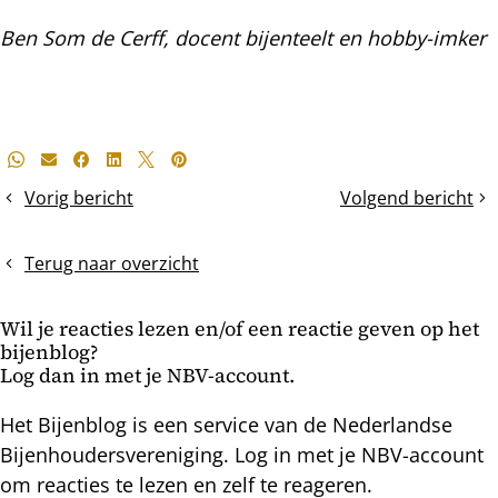
Ben Som de Cerff, docent bijenteelt en hobby-imker
Deel
Whatsapp
E-mail
Facebook
LinkedIn
X
Pinterest
dit
Vorig bericht
Volgend bericht
De
De
bericht
perenboom
paardenkastanje
Terug naar overzicht
Wil je reacties lezen en/of een reactie geven op het
bijenblog?
Log dan in met je NBV-account.
Het Bijenblog is een service van de Nederlandse
Bijenhoudersvereniging. Log in met je NBV-account
om reacties te lezen en zelf te reageren.