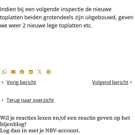
Indien bij een volgende inspectie de nieuwe
toplatten beiden grotendeels zijn uitgebouwd, geven
we weer 2 nieuwe lege toplatten etc.
Deel
Whatsapp
E-mail
Facebook
LinkedIn
X
Pinterest
dit
Vorig bericht
Volgend bericht
Sleedoornbloesem
Controle
bericht
Dadant
US
Terug naar overzicht
Wil je reacties lezen en/of een reactie geven op het
bijenblog?
Log dan in met je NBV-account.