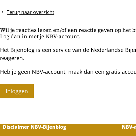
blauwe
druifje
Terug naar overzicht
Wil je reacties lezen en/of een reactie geven op het 
Log dan in met je NBV-account.
Het Bijenblog is een service van de Nederlandse Bije
reageren.
Heb je geen NBV-account, maak dan een gratis acco
Inloggen
Disclaimer NBV-Bijenblog
NBV-