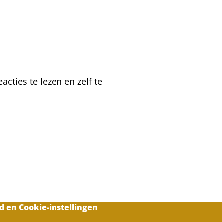
op
Terschelling
cties te lezen en zelf te
d en Cookie-instellingen