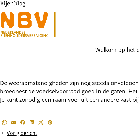
Bijenblog
Welkom op het bi
De weersomstandigheden zijn nog steeds onvoldoend
broednest de voedselvoorraad goed in de gaten. Het li
Je kunt zonodig een raam voer uit een andere kast bi
Deel
Whatsapp
E-mail
Facebook
LinkedIn
X
Pinterest
dit
Vorig bericht
bericht
Het