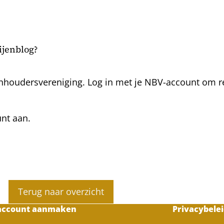
bijenblog?
nhoudersvereniging. Log in met je NBV-account om rea
unt aan.
Terug naar overzicht
account aanmaken
Privacybelei