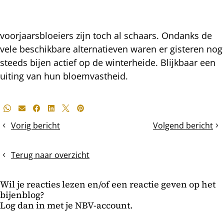
voorjaarsbloeiers zijn toch al schaars. Ondanks de
vele beschikbare alternatieven waren er gisteren nog
steeds bijen actief op de winterheide. Blijkbaar een
uiting van hun bloemvastheid.
Deel
Whatsapp
E-mail
Facebook
LinkedIn
X
Pinterest
dit
Vorig bericht
Volgend bericht
De
Ruimte
bericht
wilg
geven?
in
Terug naar overzicht
bloei!
Wil je reacties lezen en/of een reactie geven op het
bijenblog?
Log dan in met je NBV-account.