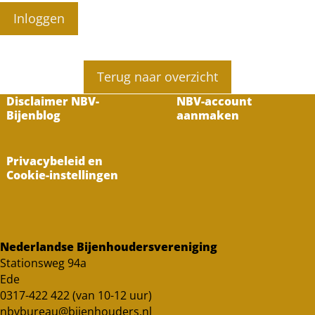
Inloggen
Terug naar overzicht
Disclaimer NBV-
NBV-account
Bijenblog
aanmaken
Privacybeleid en
Cookie-instellingen
Nederlandse Bijenhoudersvereniging
Stationsweg 94a
Ede
0317-422 422 (van 10-12 uur)
nbvbureau@bijenhouders.nl