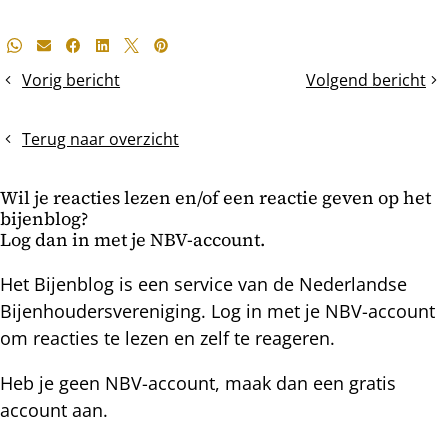
Deel
Whatsapp
E-mail
Facebook
LinkedIn
X
Pinterest
dit
Vorig bericht
Volgend bericht
Laat
De
bericht
ze
elzenkatjes
met
bloeien!
Terug naar overzicht
rust!
Wil je reacties lezen en/of een reactie geven op het
bijenblog?
Log dan in met je NBV-account.
Het Bijenblog is een service van de Nederlandse
Bijenhoudersvereniging. Log in met je NBV-account
om reacties te lezen en zelf te reageren.
Heb je geen NBV-account, maak dan een gratis
account aan.