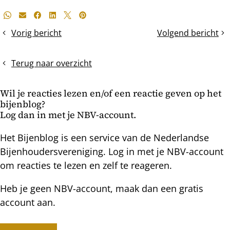
Deel
Whatsapp
E-mail
Facebook
LinkedIn
X
Pinterest
dit
Vorig bericht
Volgend bericht
De
Laat
bericht
krokus
ze
als
met
Terug naar overzicht
feestdis
rust!
Wil je reacties lezen en/of een reactie geven op het
bijenblog?
Log dan in met je NBV-account.
Het Bijenblog is een service van de Nederlandse
Bijenhoudersvereniging. Log in met je NBV-account
om reacties te lezen en zelf te reageren.
Heb je geen NBV-account, maak dan een gratis
account aan.