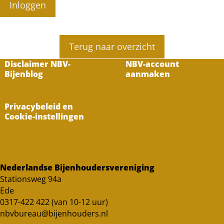
Inloggen
Terug naar overzicht
Disclaimer NBV-
NBV-account
Bijenblog
aanmaken
Privacybeleid en
Cookie-instellingen
Nederlandse Bijenhoudersvereniging
Stationsweg 94a
Ede
0317-422 422 (van 10-12 uur)
nbvbureau@bijenhouders.nl