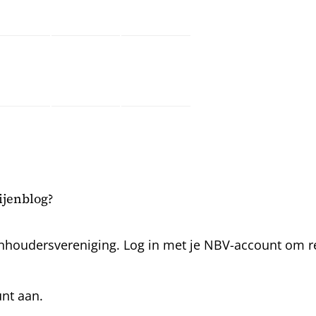
bijenblog?
nhoudersvereniging. Log in met je NBV-account om rea
unt aan.