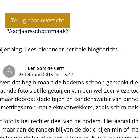
Terug naar overzicht
Voorjaarsschoonmaak?
jenblog. Lees hieronder het hele blogbericht.
Ben Som de Cerff
25 februari 2015 om 15:42
ven dat begin maart de bodems schoon gemaakt die
staande foto's stille getuigen van een wel zeer vieze
, maar doordat dode bijen en condenswater van binne
esmettingsbron met ziekteverwekkers, zoals schimmels
 foto is het rechter deel van de bodem. Het aantal do
 maar aan de randen blijven de dode bijen min of me
s een helpende hand bij het schoonmaken van de bodem