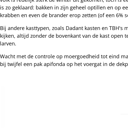
nterest
is zo geklaard: bakken in zijn geheel optillen en o
krabben en even de brander erop zetten (of een 6% s
Bij andere kasttypen, zoals Dadant kasten en TBH'
kijken, altijd zonder de bovenkant van de kast open t
larven.
Wacht met de controle op moergoedheid tot eind maar
bij twijfel een pak apifonda op het voergat in de de