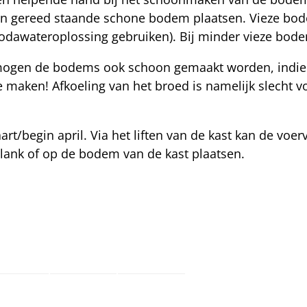
p een gereed staande schone bodem plaatsen. Vieze b
odawateroplossing gebruiken). Bij minder vieze bodem
s mogen de bodems ook schoon gemaakt worden, indi
e maken! Afkoeling van het broed is namelijk slecht v
t/begin april. Via het liften van de kast kan de voe
kplank of op de bodem van de kast plaatsen.