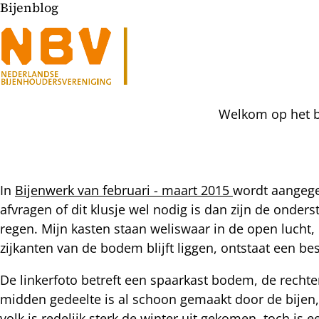
Bijenblog
Welkom op het bi
In
Bijenwerk van februari - maart 2015
wordt aangege
afvragen of dit klusje wel nodig is dan zijn de onder
l
regen. Mijn kasten staan weliswaar in de open lucht
hatsapp
zijkanten van de bodem blijft liggen, ontstaat een b
mail
icht
acebook
De linkerfoto betreft een spaarkast bodem, de rechter
nkedIn
midden gedeelte is al schoon gemaakt door de bijen,
volk is redelijk sterk de winter uit gekomen, toch i